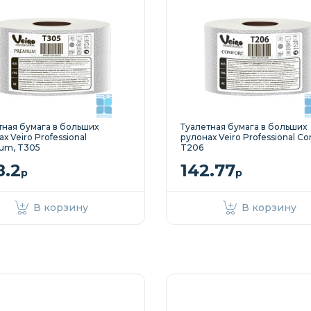
тная бумага в больших
Туалетная бумага в больших
х Veiro Professional
рулонах Veiro Professional Co
um, T305
T206
8.2
142.77
р
р
В корзину
В корзину