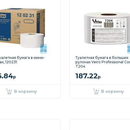
туалетная бумага в мини-
Туалетная бумага в больших
х, 120231
рулонах Veiro Professional Co
T204
6.84
187.22
р
р
В корзину
В корзину