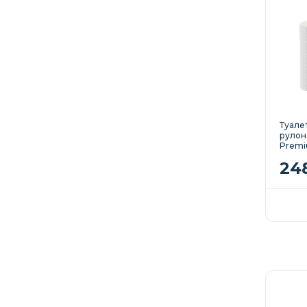
Туале
рулона
Premi
24