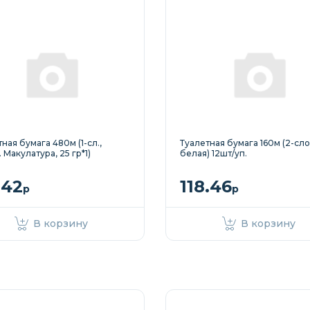
ная бумага 480м (1-сл.,
Туалетная бумага 160м (2-сло
 Макулатура, 25 гр*1)
белая) 12шт/уп.
.42
118.46
р
р
В корзину
В корзину