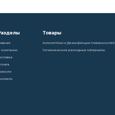
Разделы
Товары
лавная
Антисептики и Дезинфекция поверхностей
 компании
Гигиенические расходные материалы
оставка
плата
овости
онтакты