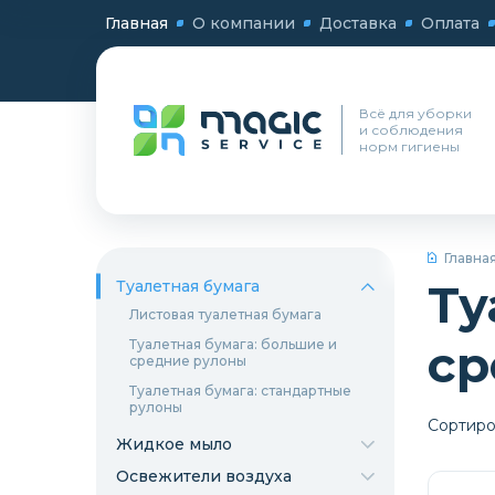
Главная
О компании
Доставка
Оплата
Всё для уборки
и соблюдения
норм гигиены
Главна
Ту
Туалетная бумага
Листовая туалетная бумага
ср
Туалетная бумага: большие и
средние рулоны
Туалетная бумага: стандартные
рулоны
Сортиро
Жидкое мыло
Освежители воздуха