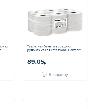
лонах
Туалетная бумага в средних
o
рулонах Veiro Professional Comfort
89.05
р
В корзину