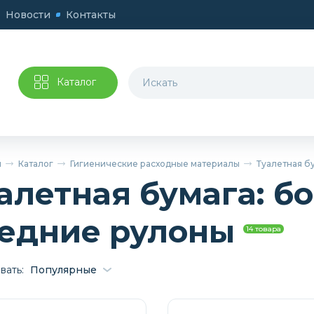
Новости
Контакты
Каталог
я
Каталог
Гигиенические расходные материалы
Туалетная б
алетная бумага: б
едние рулоны
14 товара
вать:
Популярные