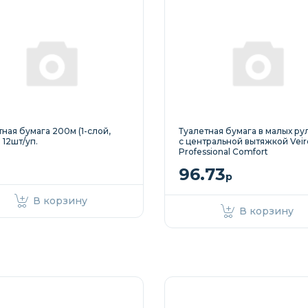
тная бумага 200м (1-слой,
Туалетная бумага в малых ру
 12шт/уп.
с центральной вытяжкой Veir
Professional Comfort
96.73
р
В корзину
В корзину