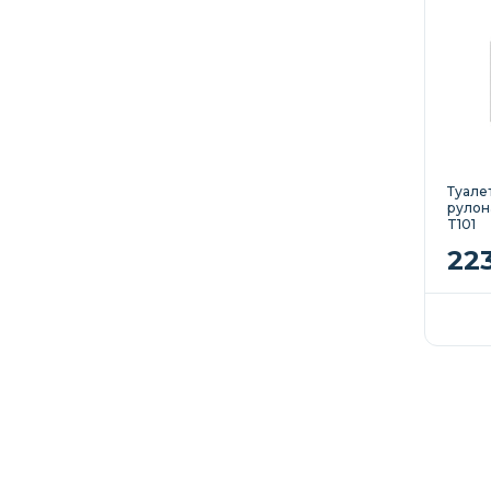
Туале
рулона
T101
22