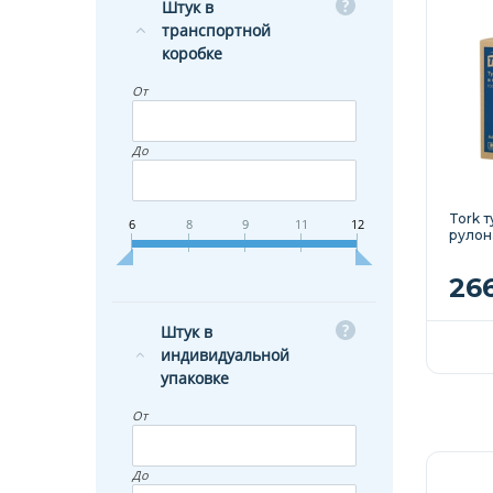
Штук в
транспортной
коробке
От
До
Tork 
6
8
9
11
12
рулона
26
Штук в
индивидуальной
упаковке
От
До