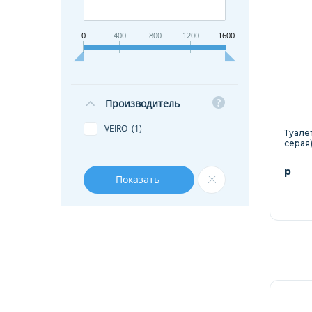
0
400
800
1200
1600
Производитель
VEIRO (
1
)
Туале
серая)
р
Показать