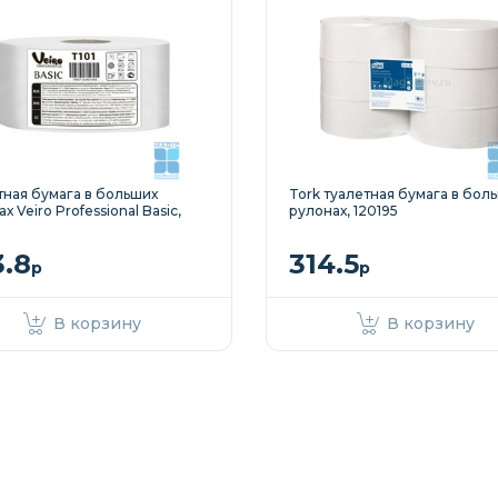
тная бумага в больших
Tork туалетная бумага в бол
х Veiro Professional Basic,
рулонах, 120195
3.8
314.5
р
р
В корзину
В корзину